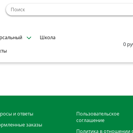
!
рсальный
Школа
0 ру
кты
росы и ответы
Пользовательское
соглашение
рмленные заказы
Политика в отношении 