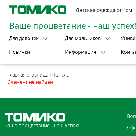
Детская одежда оптом
Ваше процветание - наш успех
Для девочек
Для мальчиков
Униве
Новинки
Информация
Конта
Главная страница
>
Каталог
Элемент не найден
Воп
Ваше процветание - наш успех!
Офо