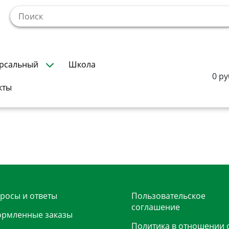
!
рсальный
Школа
0 ру
кты
росы и ответы
Пользовательское
соглашение
рмленные заказы
Политика в отношении 