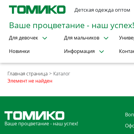
Детская одежда оптом
Ваше процветание - наш успех
Для девочек
Для мальчиков
Униве
Новинки
Информация
Конта
Главная страница
>
Каталог
Элемент не найден
Воп
Ваше процветание - наш успех!
Офо