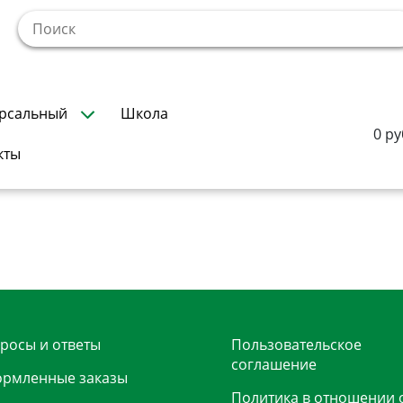
!
рсальный
Школа
0 ру
кты
росы и ответы
Пользовательское
соглашение
рмленные заказы
Политика в отношении 