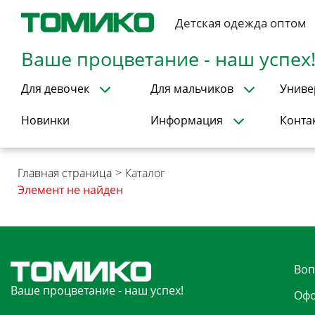
Детская одежда оптом
Ваше процветание - наш успех
Для девочек
Для мальчиков
Униве
Новинки
Информация
Конта
Главная страница
>
Каталог
Элемент не найден
Воп
Ваше процветание - наш успех!
Офо