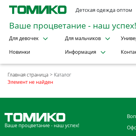
Детская одежда оптом
Ваше процветание - наш успех
Для девочек
Для мальчиков
Униве
Новинки
Информация
Конта
Главная страница
>
Каталог
Элемент не найден
Воп
Ваше процветание - наш успех!
Офо