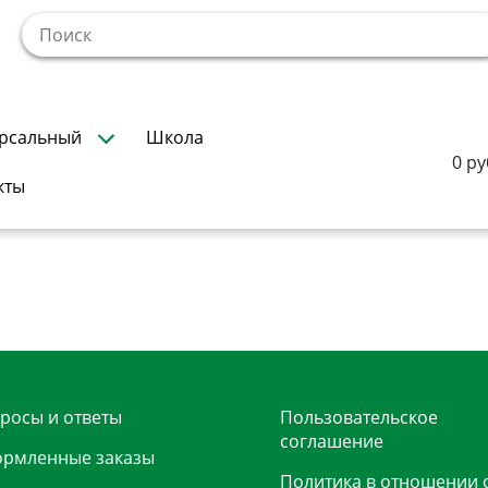
!
рсальный
Школа
0 ру
кты
росы и ответы
Пользовательское
соглашение
рмленные заказы
Политика в отношении 