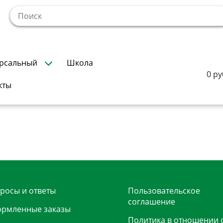
!
рсальный
Школа
0 ру
кты
росы и ответы
Пользовательское
соглашение
рмленные заказы
Политика в отношении 