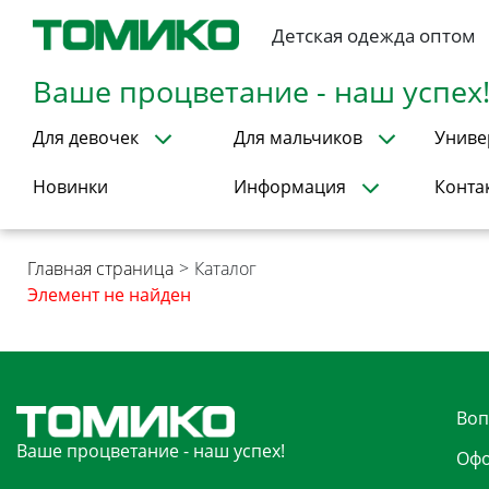
Детская одежда оптом
Ваше процветание - наш успех
Для девочек
Для мальчиков
Униве
Новинки
Информация
Конта
Главная страница
>
Каталог
Элемент не найден
Воп
Ваше процветание - наш успех!
Офо