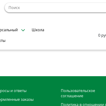
!
рсальный
Школа
0 ру
кты
росы и ответы
Пользовательское
соглашение
рмленные заказы
Политика в отношении 