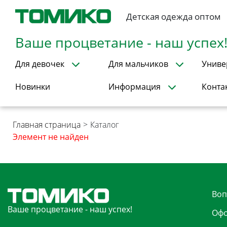
Детская одежда оптом
Ваше процветание - наш успех
Для девочек
Для мальчиков
Униве
Новинки
Информация
Конта
Главная страница
>
Каталог
Элемент не найден
Воп
Ваше процветание - наш успех!
Офо