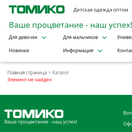
Детская одежда оптом
Ваше процветание - наш успех
Для девочек
Для мальчиков
Униве
Новинки
Информация
Конта
Главная страница
>
Каталог
Элемент не найден
Воп
Ваше процветание - наш успех!
Офо