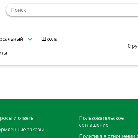
!
рсальный
Школа
0 ру
кты
росы и ответы
Пользовательское
соглашение
рмленные заказы
Политика в отношении 