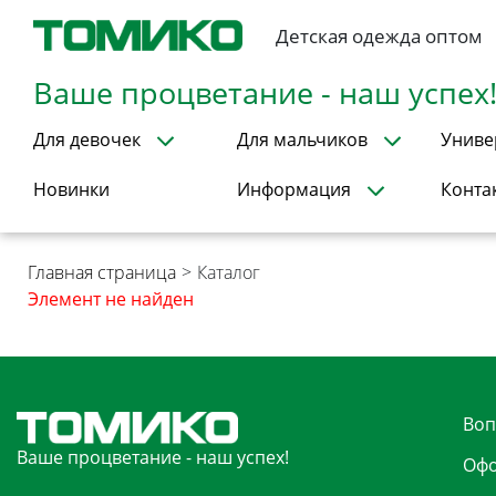
Детская одежда оптом
Ваше процветание - наш успех
Для девочек
Для мальчиков
Униве
Новинки
Информация
Конта
Главная страница
>
Каталог
Элемент не найден
Воп
Ваше процветание - наш успех!
Офо