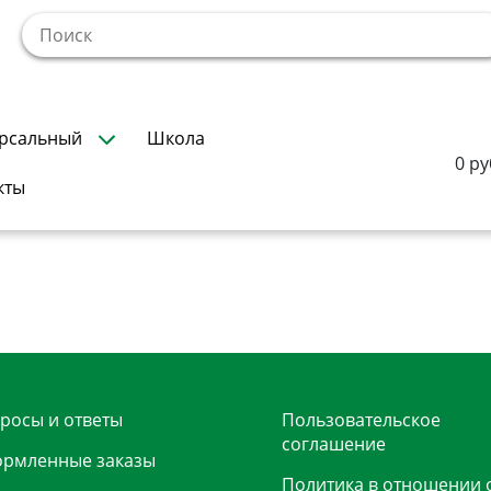
!
рсальный
Школа
0 ру
кты
росы и ответы
Пользовательское
соглашение
рмленные заказы
Политика в отношении 