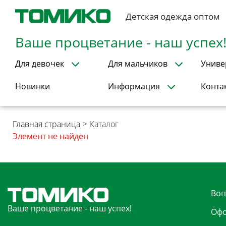
Детская одежда оптом
Ваше процветание - наш успех
Для девочек
Для мальчиков
Униве
Новинки
Информация
Конта
Главная страница
>
Каталог
Элемент не найден
Воп
Ваше процветание - наш успех!
Офо