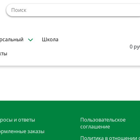
!
рсальный
Школа
0 ру
кты
росы и ответы
Пользовательское
соглашение
рмленные заказы
Политика в отношении 