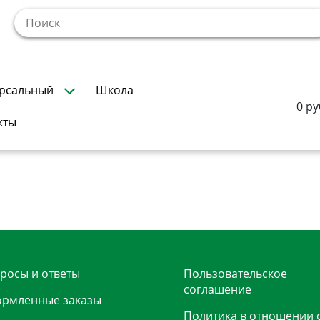
!
рсальный
Школа
0 ру
кты
росы и ответы
Пользовательское
соглашение
рмленные заказы
Политика в отношении 