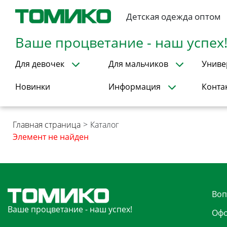
Детская одежда оптом
Ваше процветание - наш успех
Для девочек
Для мальчиков
Униве
Новинки
Информация
Конта
Главная страница
>
Каталог
Элемент не найден
Воп
Ваше процветание - наш успех!
Офо