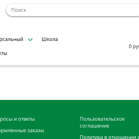
!
рсальный
Школа
0 ру
кты
росы и ответы
Пользовательское
соглашение
рмленные заказы
Политика в отношении 