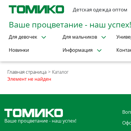
Детская одежда оптом
Ваше процветание - наш успех
Для девочек
Для мальчиков
Униве
Новинки
Информация
Конта
Главная страница
>
Каталог
Элемент не найден
Воп
Ваше процветание - наш успех!
Офо