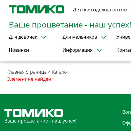
Детская одежда оптом
Ваше процветание - наш успех
Для девочек
Для мальчиков
Униве
Новинки
Информация
Конта
Главная страница
>
Каталог
Элемент не найден
Воп
Ваше процветание - наш успех!
Офо