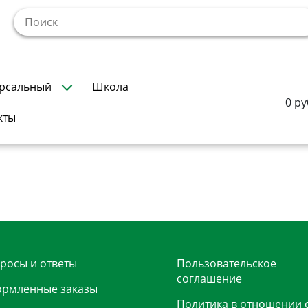
!
рсальный
Школа
0 ру
кты
росы и ответы
Пользовательское
соглашение
рмленные заказы
Политика в отношении 