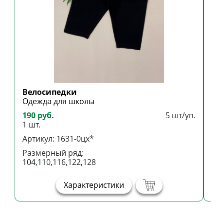
Велосипедки
Б
Одежда для школы
Б
190 руб.
5 шт/уп.
3
1 шт.
1
Артикул: 1631-0цх*
А
Размерный ряд:
Р
104,110,116,122,128
1
Характеристики