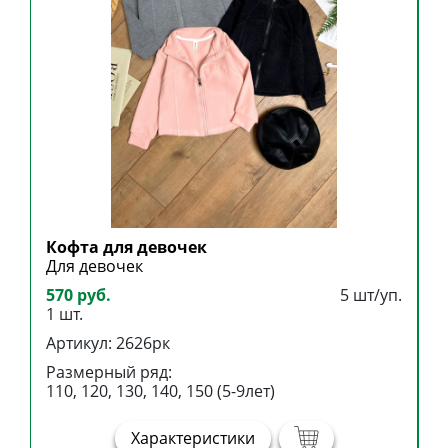
Кофта для девочек
П
Для девочек
Д
570 руб.
5 шт/уп.
4
1 шт.
1
Артикул: 2626рк
А
Размерный ряд:
Р
110, 120, 130, 140, 150 (5-9лет)
9
Характеристики