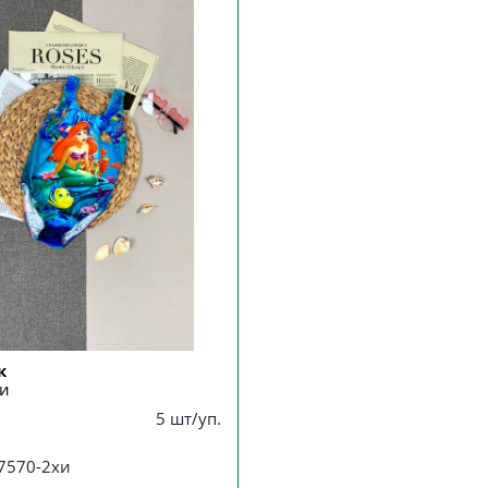
к
и
5 шт/уп.
07570-2хи