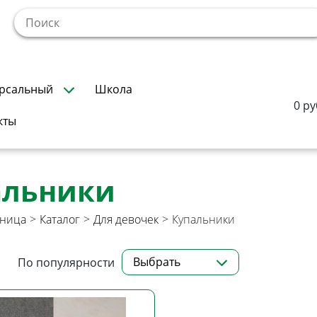
!
рсальный
Школа
0 ру
кты
альники
аница
>
Каталог
>
Для девочек
>
Купальники
Выбрать
По популярности