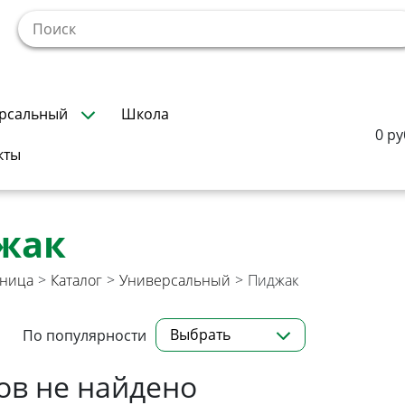
!
рсальный
Школа
0 ру
кты
жак
аница
>
Каталог
>
Универсальный
>
Пиджак
Выбрать
По популярности
ов не найдено