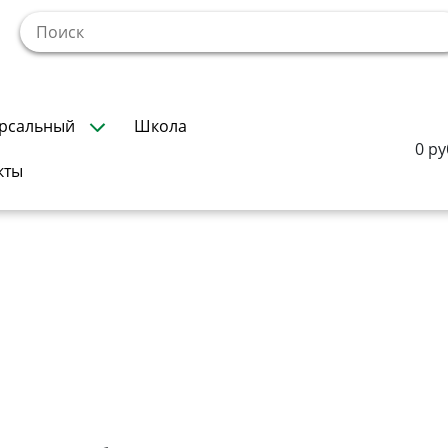
!
рсальный
Школа
0 ру
кты