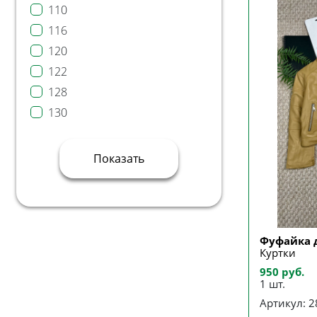
110
116
120
122
128
130
134
140
Показать
146
150
152
158
Фуфайка 
Куртки
164
950 руб.
98.104.110.116
1 шт.
Артикул: 