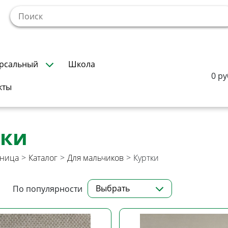
!
рсальный
Школа
0 ру
кты
тки
аница
>
Каталог
>
Для мальчиков
>
Куртки
Выбрать
По популярности