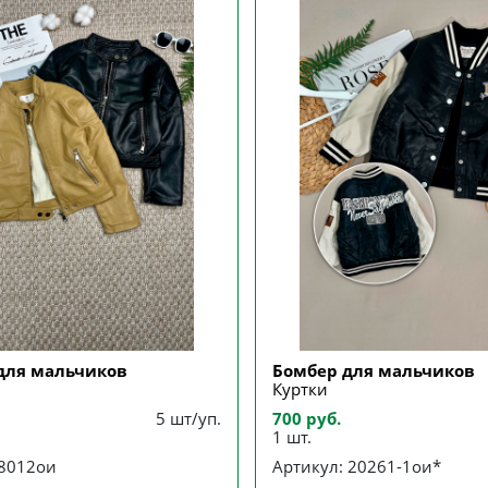
для мальчиков
Бомбер для мальчиков
Куртки
5 шт/уп.
700 руб.
1 шт.
28012ои
Артикул: 20261-1ои*