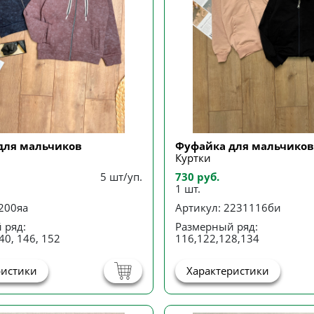
для мальчиков
Фуфайка для мальчиков
Куртки
5 шт/уп.
730 руб.
1 шт.
200яа
Артикул: 2231116би
 ряд:
Размерный ряд:
40, 146, 152
116,122,128,134
ристики
Характеристики