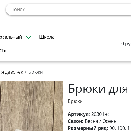
!
рсальный
Школа
0 ру
кты
ля девочек
>
Брюки
Брюки для
Брюки
Артикул:
20301нс
Сезон:
Весна / Осень
Размерный ряд:
90, 100, 1