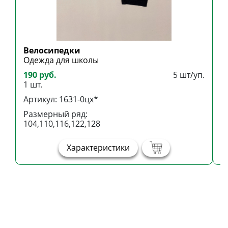
Велосипедки
Б
Одежда для школы
Б
190 руб.
5 шт/уп.
3
1 шт.
1
Артикул: 1631-0цх*
А
Размерный ряд:
Р
104,110,116,122,128
1
Характеристики