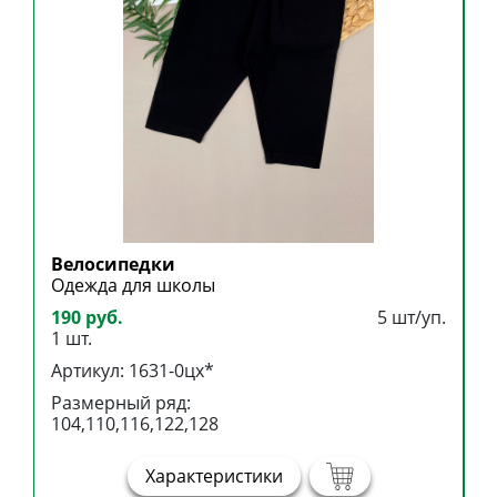
Велосипедки
Б
Одежда для школы
Б
190 руб.
5 шт/уп.
3
1 шт.
1
Артикул: 1631-0цх*
А
Размерный ряд:
Р
104,110,116,122,128
1
Характеристики