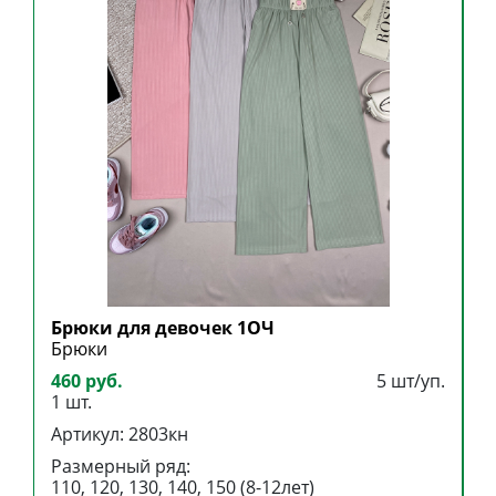
Брюки для девочек 1ОЧ
Б
Брюки
Б
460 руб.
5 шт/уп.
3
1 шт.
1
Артикул: 2803кн
А
Размерный ряд:
Р
110, 120, 130, 140, 150 (8-12лет)
1