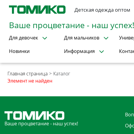
Детская одежда оптом
Ваше процветание - наш успех
Для девочек
Для мальчиков
Униве
Новинки
Информация
Конта
Главная страница
>
Каталог
Элемент не найден
Воп
Ваше процветание - наш успех!
Офо