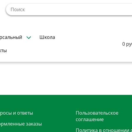
!
рсальный
Школа
0 ру
кты
росы и ответы
Пользовательское
соглашение
рмленные заказы
Политика в отношении 