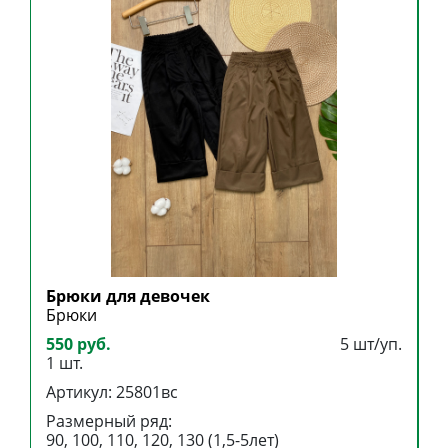
Брюки для девочек
Б
Брюки
Б
550 руб.
5 шт/уп.
3
1 шт.
1
Артикул: 25801вс
А
Размерный ряд:
Р
90, 100, 110, 120, 130 (1,5-5лет)
9