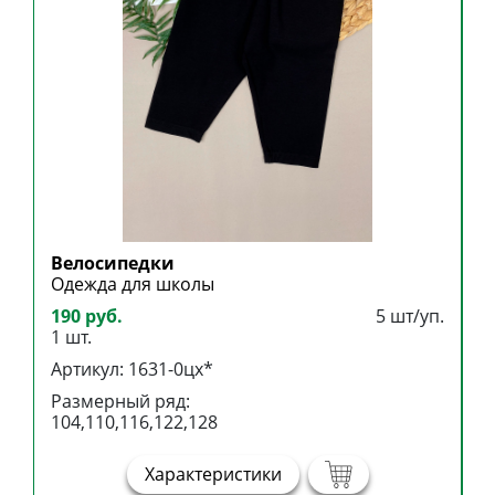
Велосипедки
Б
Одежда для школы
Б
190 руб.
5 шт/уп.
3
1 шт.
1
Артикул: 1631-0цх*
А
Размерный ряд:
Р
104,110,116,122,128
1
Характеристики