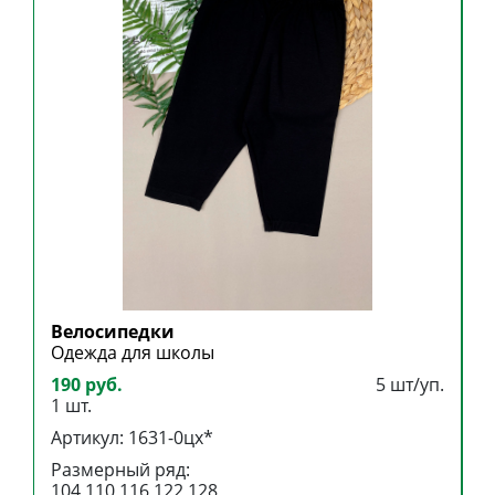
Велосипедки
Б
Одежда для школы
Б
190 руб.
5 шт/уп.
3
1 шт.
1
Артикул: 1631-0цх*
А
Размерный ряд:
Р
104,110,116,122,128
1