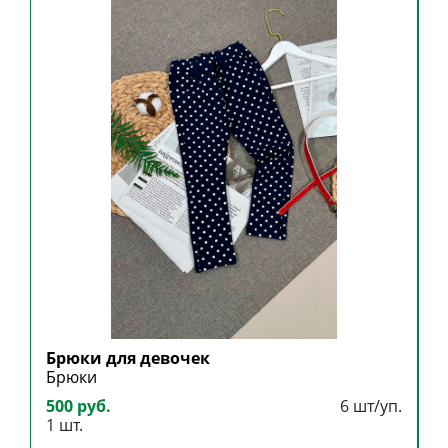
Брюки для девочек
Б
Брюки
Б
500 руб.
6 шт/уп.
8
1 шт.
1