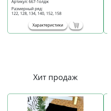
Артикул: 667-1олдж
А
Размерный ряд:
Р
122, 128, 134, 140, 152, 158
1
Характеристики
Хит продаж