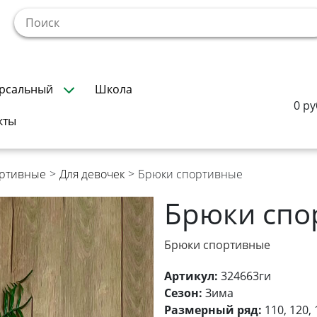
!
рсальный
Школа
0 ру
кты
ортивные
>
Для девочек
>
Брюки спортивные
Брюки спо
Брюки спортивные
Артикул:
324663ги
Сезон:
Зима
Размерный ряд:
110, 120, 