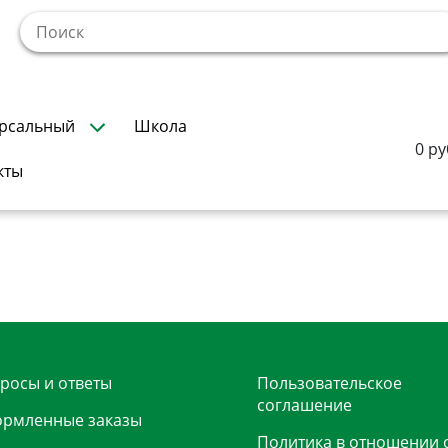
!
рсальный
Школа
0 ру
кты
росы и ответы
Пользовательское
соглашение
рмленные заказы
Политика в отношении 