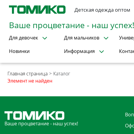
Детская одежда оптом
Ваше процветание - наш успех
Для девочек
Для мальчиков
Униве
Новинки
Информация
Конта
Главная страница
>
Каталог
Элемент не найден
Воп
Ваше процветание - наш успех!
Офо