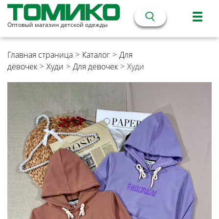
Оптовый магазин детской одежды
Главная страница
>
Каталог
>
Для
девочек
>
Худи
>
Для девочек
>
Худи