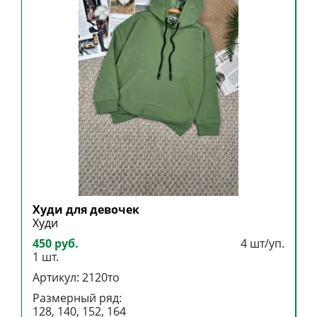
Худи для девочек
З
Худи
Х
450 руб.
4 шт/уп.
1
1 шт.
1
Артикул: 2120то
А
Размерный ряд:
Р
128, 140, 152, 164
1