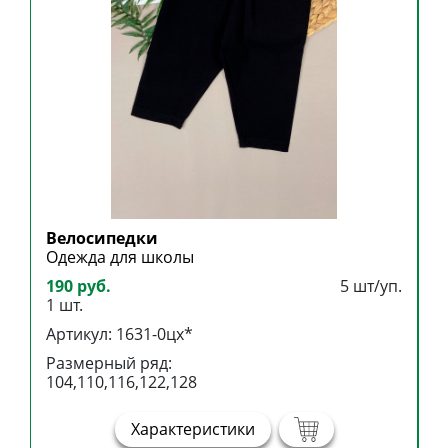
Велосипедки
Б
Одежда для школы
Б
190 руб.
5 шт/уп.
3
1 шт.
1
Артикул: 1631-0цх*
А
Размерный ряд:
Р
104,110,116,122,128
1
Характеристики