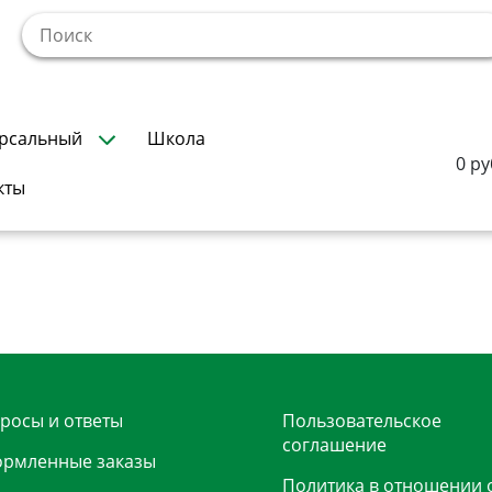
!
рсальный
Школа
0 ру
кты
росы и ответы
Пользовательское
соглашение
рмленные заказы
Политика в отношении 