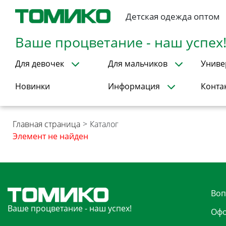
Детская одежда оптом
Ваше процветание - наш успех
Для девочек
Для мальчиков
Униве
Новинки
Информация
Конта
Главная страница
>
Каталог
Элемент не найден
Воп
Ваше процветание - наш успех!
Офо