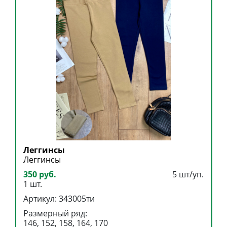
Леггинсы
Л
Леггинсы
Л
350 руб.
5 шт/уп.
3
1 шт.
1
Артикул: 343005ти
А
Размерный ряд:
Р
146, 152, 158, 164, 170
1