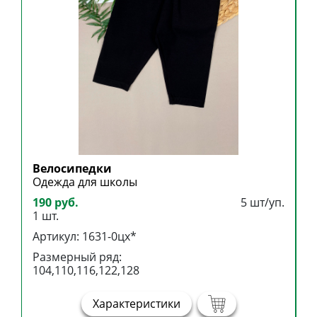
Велосипедки
Б
Одежда для школы
Б
190 руб.
5 шт/уп.
3
1 шт.
1
Артикул: 1631-0цх*
А
Размерный ряд:
Р
104,110,116,122,128
1
Характеристики