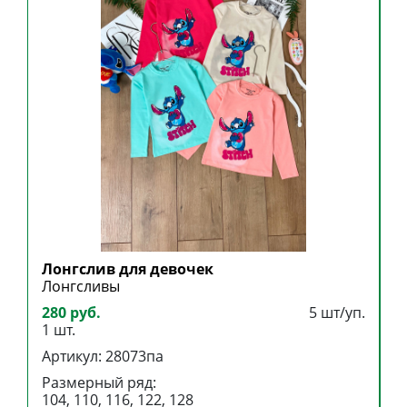
Лонгслив для девочек
Л
Лонгсливы
Л
280 руб.
5 шт/уп.
2
1 шт.
1
Артикул: 28073па
А
Размерный ряд:
Р
104, 110, 116, 122, 128
1