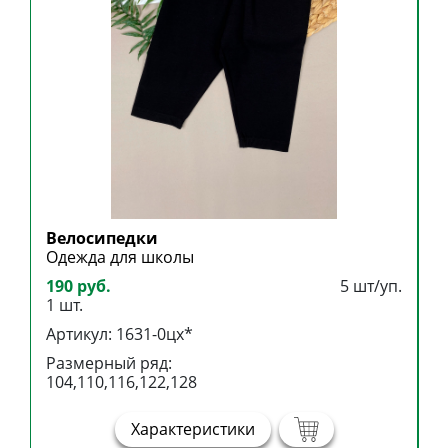
Велосипедки
Б
Одежда для школы
Б
190 руб.
5 шт/уп.
3
1 шт.
1
Артикул: 1631-0цх*
А
Размерный ряд:
Р
104,110,116,122,128
1
Характеристики