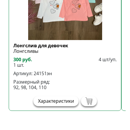
Лонгслив для девочек
Л
Лонгсливы
Л
300 руб.
4 шт/уп.
3
1 шт.
1
Артикул: 24151эн
А
Размерный ряд:
Р
92, 98, 104, 110
1
Характеристики