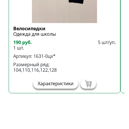
Велосипедки
Б
Одежда для школы
Б
190 руб.
5 шт/уп.
3
1 шт.
1
Артикул: 1631-0цх*
А
Размерный ряд:
Р
104,110,116,122,128
1
Характеристики