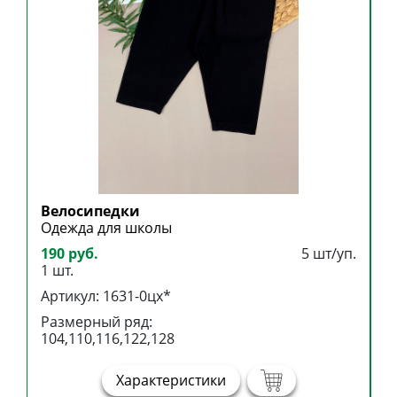
Велосипедки
Б
Одежда для школы
Б
190 руб.
5 шт/уп.
3
1 шт.
1
Артикул: 1631-0цх*
А
Размерный ряд:
Р
104,110,116,122,128
1
Характеристики