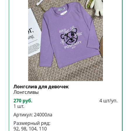
Лонгслив для девочек
Л
Лонгсливы
Л
270 руб.
4 шт/уп.
1
1 шт.
1
Артикул: 24000ла
А
Размерный ряд:
Р
92, 98, 104, 110
8