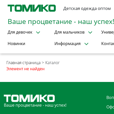
Детская одежда оптом
Ваше процветание - наш успех
Для девочек
Для мальчиков
Униве
Новинки
Информация
Конта
Главная страница
>
Каталог
Элемент не найден
Воп
Ваше процветание - наш успех!
Офо