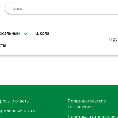
!
рсальный
Школа
0 ру
кты
росы и ответы
Пользовательское
соглашение
рмленные заказы
Политика в отношении 