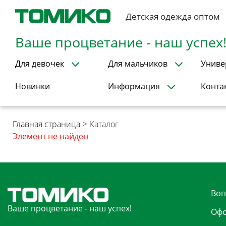
Детская одежда оптом
Ваше процветание - наш успех
Для девочек
Для мальчиков
Униве
Новинки
Информация
Конта
Главная страница
>
Каталог
Элемент не найден
Воп
Ваше процветание - наш успех!
Офо