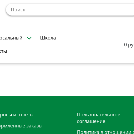
!
рсальный
Школа
0 ру
кты
росы и ответы
Пользовательское
соглашение
рмленные заказы
Политика в отношении 