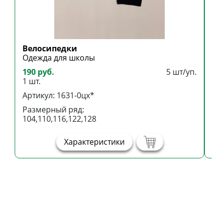
Велосипедки
Б
Одежда для школы
Б
190 руб.
5 шт/уп.
3
1 шт.
1
Артикул: 1631-0цх*
А
Размерный ряд:
Р
104,110,116,122,128
1
Характеристики