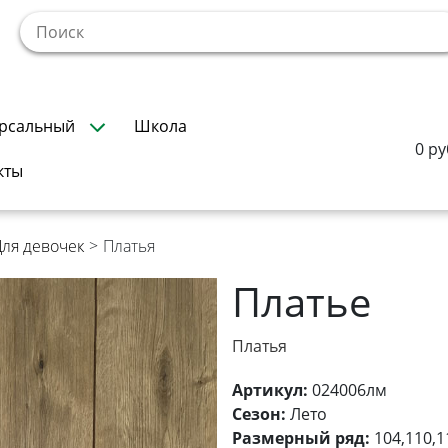
!
рсальный
Школа
0 ру
кты
Для девочек
>
Платья
Платье
Платья
Артикул:
024006лм
Сезон:
Лето
Размерный ряд:
104,110,1