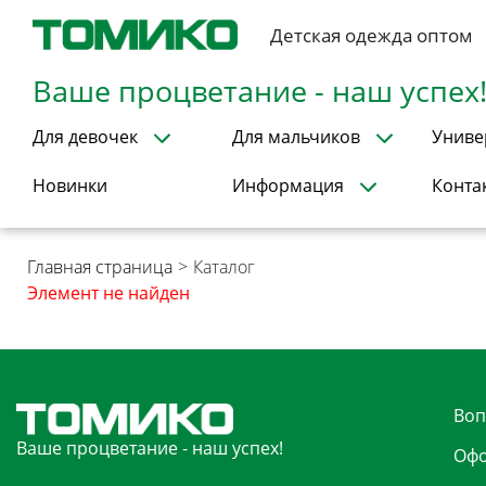
Детская одежда оптом
Ваше процветание - наш успех
Для девочек
Для мальчиков
Униве
Новинки
Информация
Конта
Главная страница
>
Каталог
Элемент не найден
Воп
Ваше процветание - наш успех!
Офо