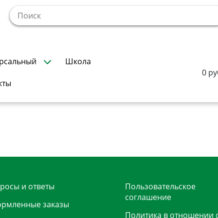
!
рсальный
Школа
0 ру
кты
росы и ответы
Пользовательское
соглашение
рмленные заказы
Политика в отношении 