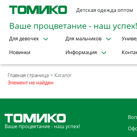
Детская одежда оптом
Ваше процветание - наш успех
Для девочек
Для мальчиков
Униве
Новинки
Информация
Конта
Главная страница
>
Каталог
Элемент не найден
Воп
Ваше процветание - наш успех!
Офо