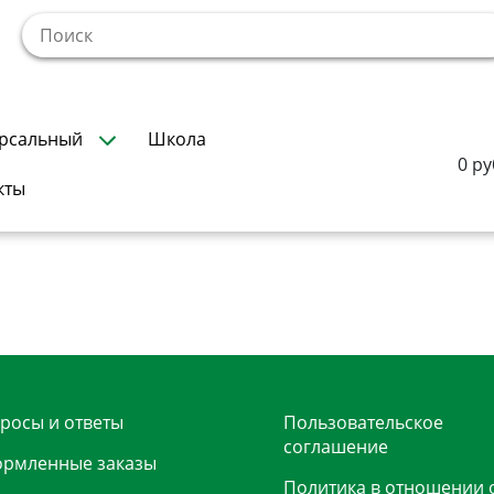
!
рсальный
Школа
0 ру
кты
росы и ответы
Пользовательское
соглашение
рмленные заказы
Политика в отношении 