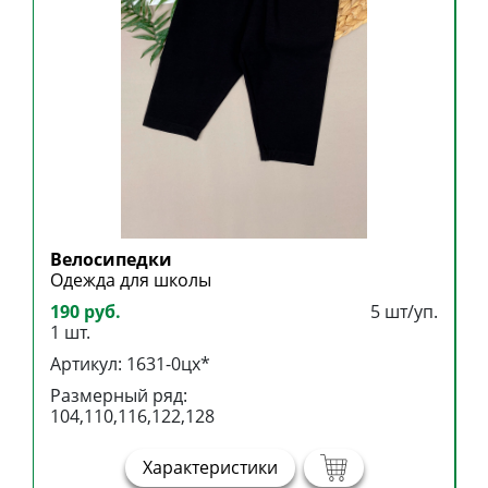
Велосипедки
Б
Одежда для школы
Б
190 руб.
5 шт/уп.
3
1 шт.
1
Артикул: 1631-0цх*
А
Размерный ряд:
Р
104,110,116,122,128
1
Характеристики