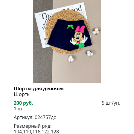
Шорты для девочек
Ш
Шорты
Ш
200 руб.
5 шт/уп.
2
1 шт.
1
Артикул: 024757дс
А
Размерный ряд:
Р
104,110,116,122,128
1