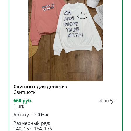
Свитшот для девочек
С
Свитшоты
С
660 руб.
4 шт/уп.
3
1 шт.
1
Артикул: 2003вс
А
Размерный ряд:
Р
140, 152, 164, 176
9