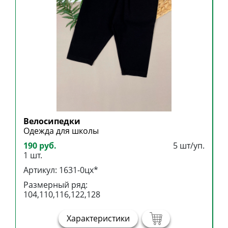
Велосипедки
Б
Одежда для школы
Б
190 руб.
5 шт/уп.
3
1 шт.
1
Артикул: 1631-0цх*
А
Размерный ряд:
Р
104,110,116,122,128
1
Характеристики