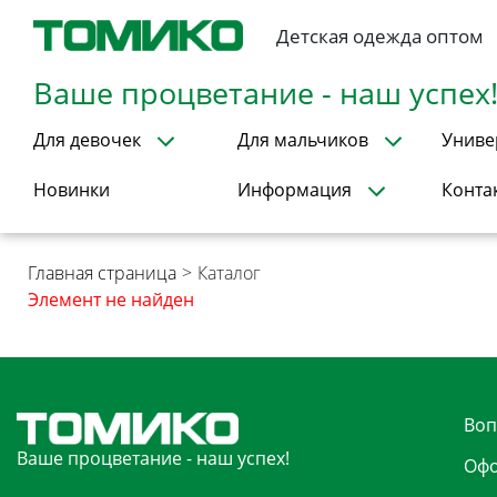
Детская одежда оптом
Ваше процветание - наш успех
Для девочек
Для мальчиков
Униве
Новинки
Информация
Конта
Главная страница
>
Каталог
Элемент не найден
Воп
Ваше процветание - наш успех!
Офо