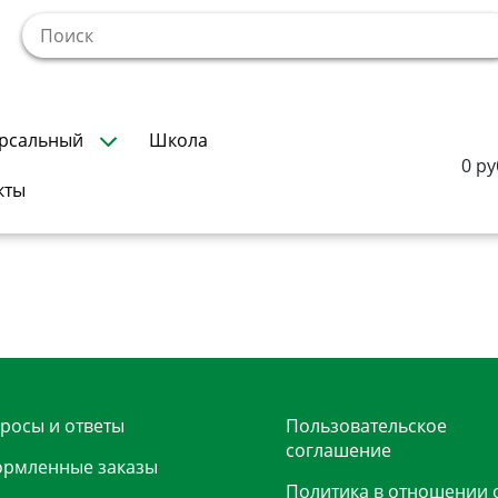
!
рсальный
Школа
0 ру
кты
росы и ответы
Пользовательское
соглашение
рмленные заказы
Политика в отношении 