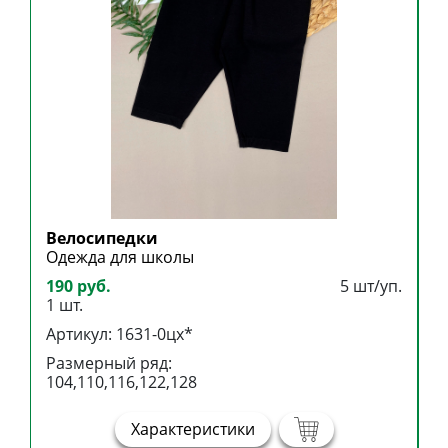
Велосипедки
Б
Одежда для школы
Б
190 руб.
5 шт/уп.
3
1 шт.
1
Артикул: 1631-0цх*
А
Размерный ряд:
Р
104,110,116,122,128
1
Характеристики