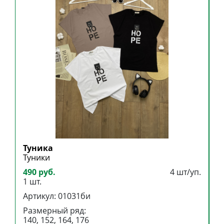
Туника
Т
Туники
Т
490 руб.
4 шт/уп.
3
1 шт.
1
Артикул: 01031би
А
Размерный ряд:
Р
140, 152, 164, 176
9