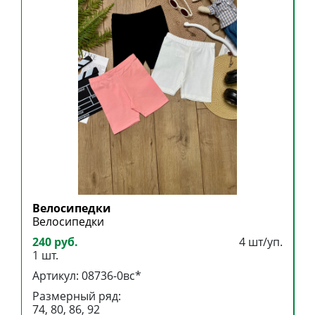
Велосипедки
В
Велосипедки
В
240 руб.
4 шт/уп.
2
1 шт.
1
Артикул: 08736-0вс*
А
Размерный ряд:
Р
74, 80, 86, 92
9