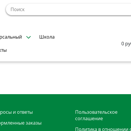
!
рсальный
Школа
0 ру
кты
росы и ответы
Пользовательское
соглашение
рмленные заказы
Политика в отношении 