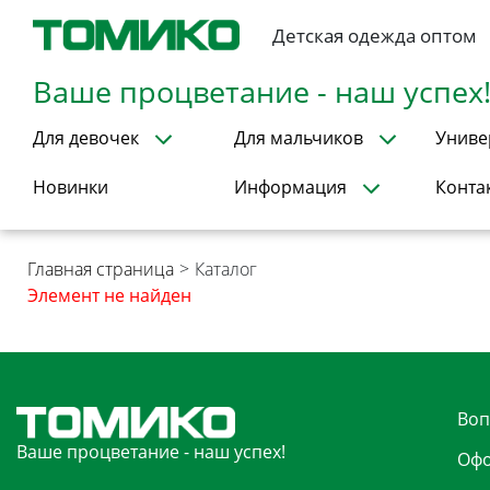
Детская одежда оптом
Ваше процветание - наш успех
Для девочек
Для мальчиков
Униве
Новинки
Информация
Конта
Главная страница
>
Каталог
Элемент не найден
Воп
Ваше процветание - наш успех!
Офо