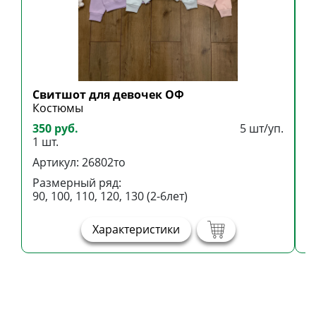
Свитшот для девочек ОФ
К
Костюмы
К
350 руб.
5 шт/уп.
9
1 шт.
1
Артикул: 26802то
А
Размерный ряд:
Р
90, 100, 110, 120, 130 (2-6лет)
8
Характеристики