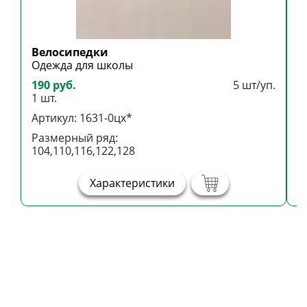
Велосипедки
Б
Одежда для школы
Б
190 руб.
5 шт/уп.
3
1 шт.
1
Артикул: 1631-0цх*
А
Размерный ряд:
Р
104,110,116,122,128
1
Характеристики