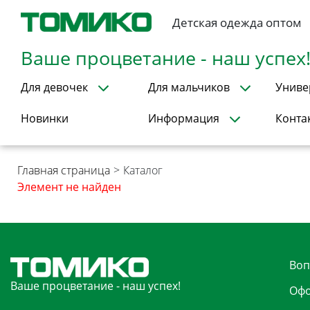
Детская одежда оптом
Ваше процветание - наш успех
Для девочек
Для мальчиков
Униве
Новинки
Информация
Конта
Главная страница
>
Каталог
Элемент не найден
Воп
Ваше процветание - наш успех!
Офо