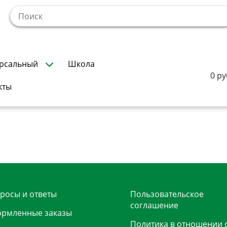
!
рсальный
Школа
0 ру
кты
росы и ответы
Пользовательское
соглашение
рмленные заказы
Политика в отношении 