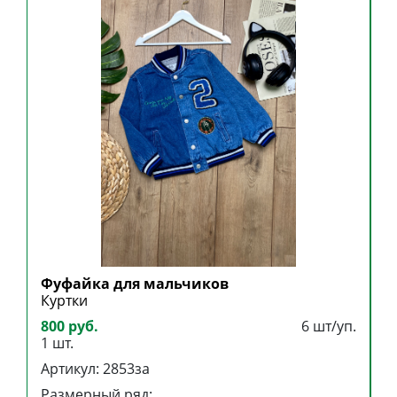
Фуфайка для мальчиков
К
Куртки
К
800 руб.
6 шт/уп.
4
1 шт.
1
Артикул: 2853за
А
Размерный ряд:
Р