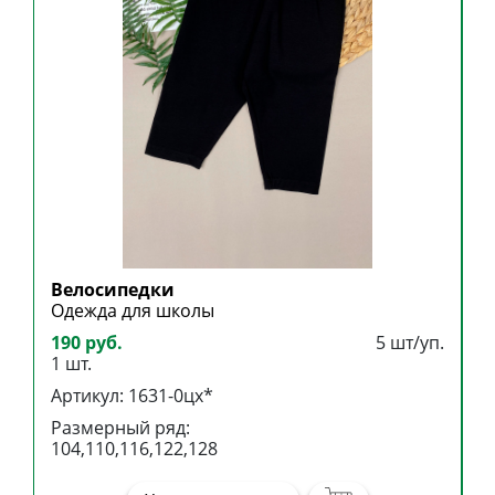
Велосипедки
Б
Одежда для школы
Б
190 руб.
5 шт/уп.
3
1 шт.
1
Артикул: 1631-0цх*
А
Размерный ряд:
Р
104,110,116,122,128
1