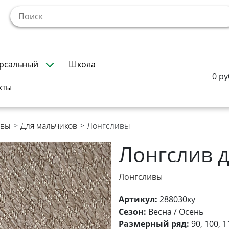
!
рсальный
Школа
0 ру
кты
ивы
>
Для мальчиков
>
Лонгсливы
Лонгслив 
Лонгсливы
Артикул:
288030ку
Сезон:
Весна / Осень
Размерный ряд:
90, 100, 1