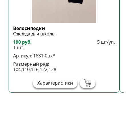
Велосипедки
Б
Одежда для школы
Б
190 руб.
5 шт/уп.
3
1 шт.
1
Артикул: 1631-0цх*
А
Размерный ряд:
Р
104,110,116,122,128
1
Характеристики