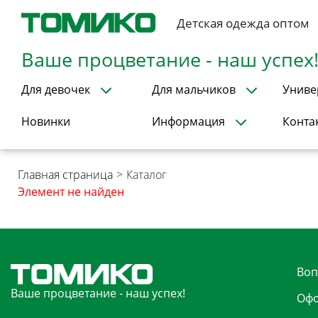
Детская одежда оптом
Ваше процветание - наш успех
Для девочек
Для мальчиков
Униве
Новинки
Информация
Конта
Главная страница
>
Каталог
Элемент не найден
Воп
Ваше процветание - наш успех!
Офо