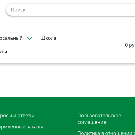
!
рсальный
Школа
0 ру
кты
росы и ответы
Пользовательское
соглашение
рмленные заказы
Политика в отношении 