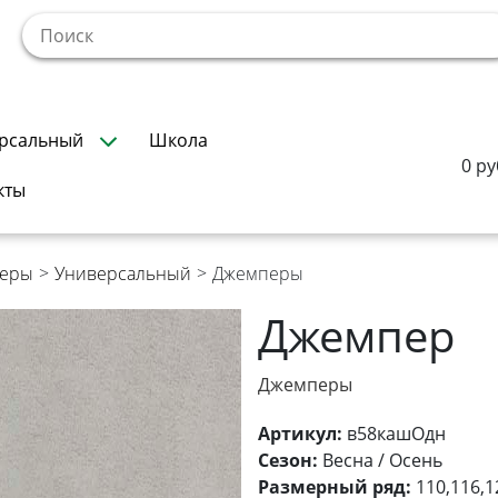
!
рсальный
Школа
0 ру
кты
еры
>
Универсальный
>
Джемперы
Джемпер
Джемперы
Артикул:
в58кашОдн
Сезон:
Весна / Осень
Размерный ряд:
110,116,1